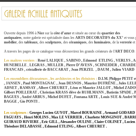
Galerie ACHILLE ANTIQUITES
Ouverte depuis 1996 à
Nice
sur la
côte d’azur
et située au cœur du
quartier des
antiquaires
, notre galerie est spécialisée dans les
ARTS DECORATIFS du XX°
et vous
mobilier
, des
tableaux
, des
sculptures
, des
céramiques
, des
luminaires
, de la
verrerie
et
A travers les pages de ce catalogue vous découvrirez les grands créateurs de l'
ART
DECO
.
Les maîtres verriers :
René LALIQUE , SABINO , Edmond ETLING , VERLYS , A
HUNEBELLE
,
LEGRAS , MULLER , Pierre D’AVESN , SCHNEIDER , CHARDE
FRANCAIS , cristallerie de BACCARAT , Jean PERZEL , DAUM , Julien VIARD 
Les ensembliers décorateurs , les architectes et les ébénistes :
D.I.M. Philppe PETIT
, JANSEN , Paul MONTAGNAC , Jean DESNOS , Maurice DUFRÊNE , Jules LELE
ADNET , RAMSAY , Albert CHEURET , Léon et Maurice JALLOT , Michel
ZADO
Gilbert POILLERAT , Christian KRASS élève de RUHLMANN , Batistin SPADE , P
BAGUES , André ARBUS , Michel DUFET , Fontana ARTE , Louis SUE & André M
BAGGE , Gio PONTI .
Les sculpteurs :
Georges Lucien GUYOT ,
Marcel BOURAINE , Armand GODARD , 
FAGUAYS , Henri MOLINS , Max LE VERRIER , Charlotte MONGINOT ,
BARR
GUIRAUD RIVIERE , Eric GILL , Alexandre OULINE , Claire COLINET , Lucien
Théodore DELABASSE , Edmond ETLING , Albert CHEURET .