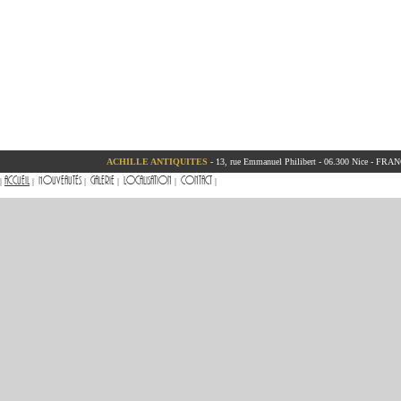
ACHILLE ANTIQUITES
- 13, rue Emmanuel Philibert - 06.300 Nice - FRANC
Accueil
Nouveautés
Galerie
Localisation
Contact
|
|
|
|
|
|