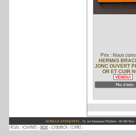
Prix :
Nous consu
HERMèS BRAC
JONC OUVERT P
OR ET CUIR N
VENDU!
ACHILLE ANTIQUITES
- 13, rue Emmanuel Philibert - 06.300 Nice 
Accueil
Nouveautés
Galerie
Localisation
Contact
|
|
|
|
|
|