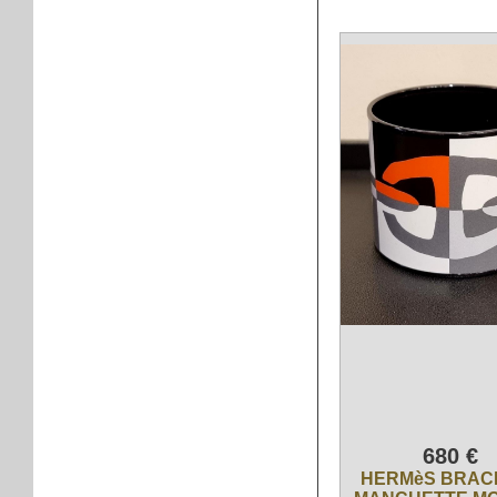
680 €
HERMèS BRAC