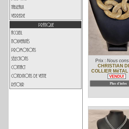
Tableaux
Verrerie
Pratique
Accueil
Nouveautés
Promotions
Sélections
Prix :
Nous consu
CHRISTIAN D
Contact
COLLIER MéTAL
Conditions de vente
VENDU!
Retour