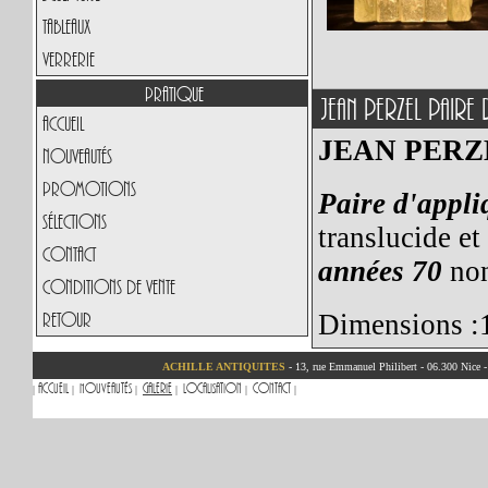
Tableaux
Verrerie
Pratique
JEAN PERZEL PAIRE
Accueil
JEAN PERZ
Nouveautés
Promotions
Paire d'appli
Sélections
translucide et
Contact
années 70
non
Conditions de vente
Retour
Dimensions :
ACHILLE ANTIQUITES
- 13, rue Emmanuel Philibert - 06.300 Nice 
Accueil
Nouveautés
Galerie
Localisation
Contact
|
|
|
|
|
|