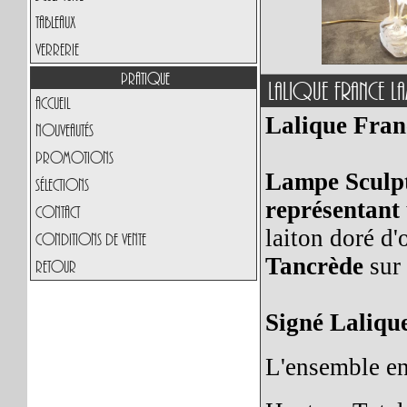
Tableaux
Verrerie
Pratique
Lalique France La
Accueil
Lalique Fran
Nouveautés
Promotions
Lampe Sculp
Sélections
représentant
Contact
laiton doré d'
Conditions de vente
Tancrède
sur
Retour
Signé Laliqu
L'ensemble en