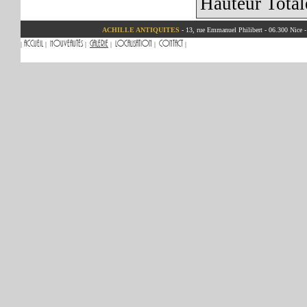
Hauteur Tota
ACHILLE ANTIQUITES
- 13, rue Emmanuel Philibert - 06.300 Nice 
Accueil
Nouveautés
Galerie
Localisation
Contact
|
|
|
|
|
|