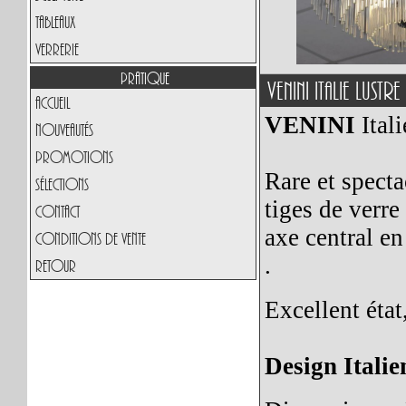
Tableaux
Verrerie
Pratique
Venini Italie Lus
Accueil
VENINI
Itali
Nouveautés
Promotions
Rare et spect
Sélections
tiges de verr
Contact
axe central e
Conditions de vente
.
Retour
Excellent éta
Design Italie