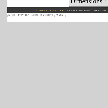
Dimensions :
ACHILLE ANTIQUITES
- 13, rue Emmanuel Philibert - 06.300 Nice 
Accueil
Nouveautés
Galerie
Localisation
Contact
|
|
|
|
|
|