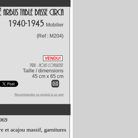
 Arbus Table Basse Circa
1940-1945
Mobilier
(Ref :
M204
)
VENDU!
Prix :
Nous consulter.
Taille / dimensions
45 cm x 65 cm
Recommander ce produit à un ami
969
e et acajou massif, garnitures