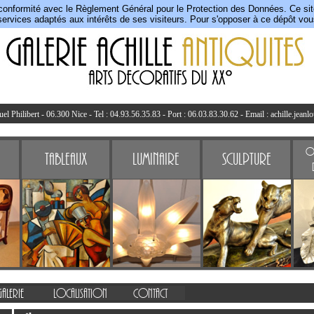
conformité avec le Règlement Général pour le Protection des Données. Ce site 
ervices adaptés aux intérêts de ses visiteurs. Pour s'opposer à ce dépôt vo
l Philibert - 06.300 Nice - Tel : 04.93.56.35.83 - Port : 06.03.83.30.62 - Email :
achille.jeanl
Ob
Tableaux
Luminaire
Sculpture
Galerie
Localisation
Contact