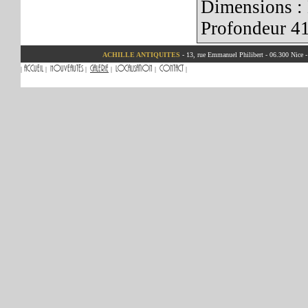
Dimensions :
Profondeur 4
ACHILLE ANTIQUITES
- 13, rue Emmanuel Philibert - 06.300 Nice 
Accueil
Nouveautés
Galerie
Localisation
Contact
|
|
|
|
|
|