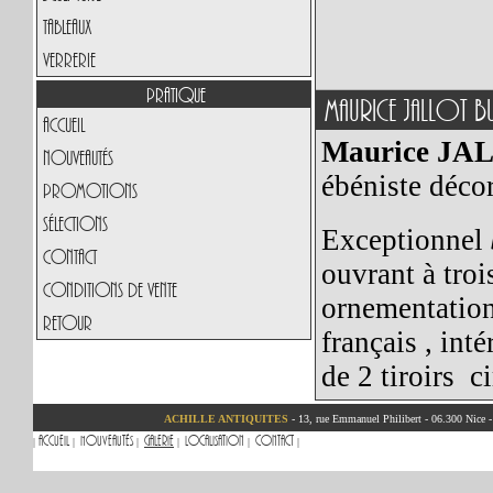
Tableaux
Verrerie
Pratique
MAURICE JALLOT 
Accueil
Maurice JA
Nouveautés
ébéniste décor
Promotions
Sélections
Exceptionnel
Contact
ouvrant à troi
Conditions de vente
ornementatio
Retour
français
, int
de 2 tiroirs 
ACHILLE ANTIQUITES
- 13, rue Emmanuel Philibert - 06.300 Nice 
Accueil
Nouveautés
Galerie
Localisation
Contact
|
|
|
|
|
|