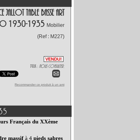
e Jallot Table Basse Art
co 1930-1935
Mobilier
(Ref :
M227
)
VENDU!
Prix :
Nous consulter.
Recommander ce produit à un ami
935
ateurs Français du XXème
ndre massif
à 4
pieds sabres