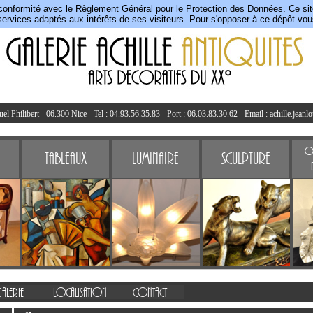
conformité avec le Règlement Général pour le Protection des Données. Ce site 
ervices adaptés aux intérêts de ses visiteurs. Pour s'opposer à ce dépôt vo
l Philibert - 06.300 Nice - Tel : 04.93.56.35.83 - Port : 06.03.83.30.62 - Email :
achille.jeanl
Ob
Tableaux
Luminaire
Sculpture
Galerie
Localisation
Contact