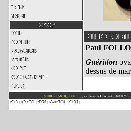
Tableaux
Verrerie
Pratique
Accueil
Paul FOLLOT GU
Nouveautés
Paul FOLL
Promotions
Sélections
Guéridon
ova
Contact
dessus de mar
Conditions de vente
Retour
ACHILLE ANTIQUITES
- 13, rue Emmanuel Philibert - 06.300 Nice 
Accueil
Nouveautés
Galerie
Localisation
Contact
|
|
|
|
|
|