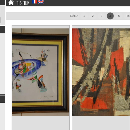
Tableaux
Début
1
2
3
4
5
Fin