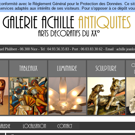
conformité avec le Règlement Général pour le Protection des Données. Ce site 
ervices adaptés aux intérêts de ses visiteurs. Pour s'opposer à ce dépôt vo
l Philibert - 06.300 Nice - Tel : 04.93.56.35.83 - Port : 06.03.83.30.62 - Email :
achille.jeanl
Ob
Tableaux
Luminaire
Sculpture
Galerie
Localisation
Contact