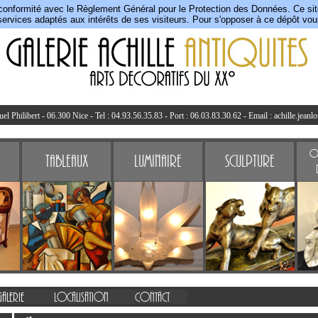
conformité avec le Règlement Général pour le Protection des Données. Ce site 
ervices adaptés aux intérêts de ses visiteurs. Pour s'opposer à ce dépôt vo
l Philibert - 06.300 Nice - Tel : 04.93.56.35.83 - Port : 06.03.83.30.62 - Email :
achille.jeanl
Ob
Tableaux
Luminaire
Sculpture
Galerie
Localisation
Contact