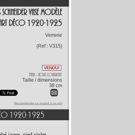
s Schneider Vase Modèle
 Art Déco 1920-1925
Verrerie
(Ref :
V315
)
VENDU!
Prix :
Nous consulter.
Taille / dimensions
38 cm
Recommander ce produit à un ami
 Déco 1920-1925
ré jaune, pied violet.