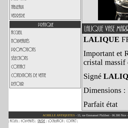
Tableaux
Verrerie
Pratique
Lalique Vase Marr
Accueil
LALIQUE
F
Nouveautés
Promotions
Important et 
Sélections
cristal massif 
Contact
Conditions de vente
Signé
LALI
Retour
Dimensions :
Parfait état
ACHILLE ANTIQUITES
- 13, rue Emmanuel Philibert - 06.300 Nice 
Accueil
Nouveautés
Galerie
Localisation
Contact
|
|
|
|
|
|