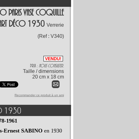
no Paris Vase Coquille
 Art Déco 1930
Verrerie
(Ref :
V340
)
VENDU!
Prix :
Nous consulter.
Taille / dimensions
20 cm x 18 cm
Recommander ce produit à un ami
co 1930
878-1961
s-Ernest SABINO
en 1930