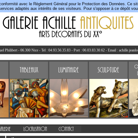
conformité avec le Règlement Général pour le Protection des Données. Ce site 
ervices adaptés aux intérêts de ses visiteurs. Pour s'opposer à ce dépôt vo
l Philibert - 06.300 Nice - Tel : 04.93.56.35.83 - Port : 06.03.83.30.62 - Email :
achille.jeanl
Ob
Tableaux
Luminaire
Sculpture
Galerie
Localisation
Contact