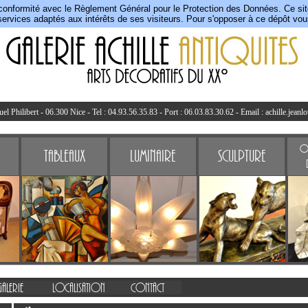
conformité avec le Règlement Général pour le Protection des Données. Ce site 
ervices adaptés aux intérêts de ses visiteurs. Pour s'opposer à ce dépôt vo
l Philibert - 06.300 Nice - Tel : 04.93.56.35.83 - Port : 06.03.83.30.62 - Email :
achille.jeanl
Ob
Tableaux
Luminaire
Sculpture
Galerie
Localisation
Contact