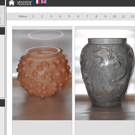
Verrerie
Début
1
2
3
4
5
6
7
8
9
10
11
12